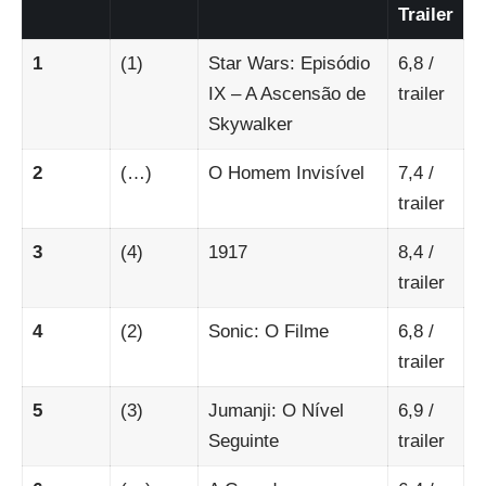
Trailer
1
(1)
Star Wars: Episódio
6,8
/
IX – A Ascensão de
trailer
Skywalker
2
(…)
O Homem Invisível
7,4
/
trailer
3
(4)
1917
8,4
/
trailer
4
(2)
Sonic: O Filme
6,8
/
trailer
5
(3)
Jumanji: O Nível
6,9
/
Seguinte
trailer