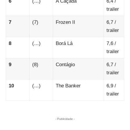
6
(…)
A Caçada
6,4
/
trailer
7
(7)
Frozen II
6,7
/
trailer
8
(…)
Borá Lá
7,6
/
trailer
9
(8)
Contágio
6,7
/
trailer
10
(…)
The Banker
6,9
/
trailer
- Publicidade -