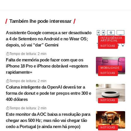
Também lhe pode interessar
Assistente Google começa a ser desactivado
a 4 de Setembro no Android e no Wear OS;
INTELIGÊNCIA
ARTIFICIAL
depois, só vai “dar” Gemini
NOTÍCIAS
Tempo de leitura: 2 min
Falta de memória pode fazer com que os
iPhone 18 Pro e iPhone dobrável «esgotem
MOBILIDADE
rapidamente»
NOTÍCIAS
Tempo de leitura: 2 min
Coluna inteligente da OpenAI deverá ter a
forma de donut e pode ter preços entre 300 e
400 dólares
NOTÍCIAS
Tempo de leitura: 2 min
Este monitor da AOC baixa a resolução para
chegar aos 500 Hz; mas não vai chegar tão
cedo a Portugal (e ainda nem há preço)
NOTÍCIAS