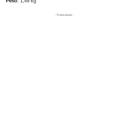
Peso:
1,49 kg
- Publicidade -