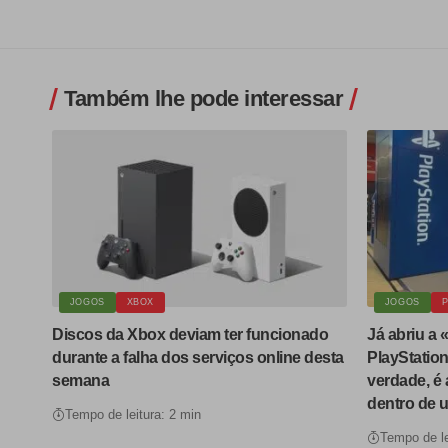
Também lhe pode interessar
JOGOS
XBOX
JOGOS
P
Discos da Xbox deviam ter funcionado
Já abriu a «
durante a falha dos serviços online desta
PlayStation
semana
verdade, é 
dentro de u
Tempo de leitura: 2 min
Tempo de le