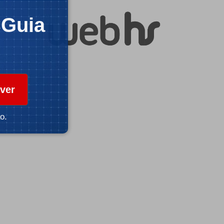
CGuia
ver
o.