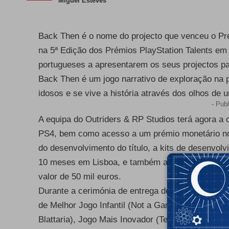
Miguel Esteves
Back Then é o nome do projecto que venceu o Pré
na 5ª Edição dos Prémios PlayStation Talents em 
portugueses a apresentarem os seus projectos pa
Back Then é um jogo narrativo de exploração na 
idosos e se vive a história através dos olhos de
- Publ
A equipa do Outriders & RP Studios terá agora a 
PS4, bem como acesso a um prémio monetário no v
do desenvolvimento do título, a kits de desenvolv
10 meses em Lisboa, e também a uma campanha p
valor de 50 mil euros.
Durante a cerimónia de entrega de prémios fora
de Melhor Jogo Infantil (Not a Game Studio com Co
Blattaria), Jogo Mais Inovador (Team Chronos com