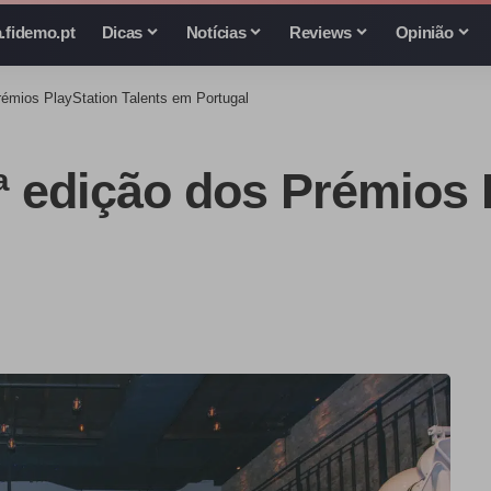
.fidemo.pt
Dicas
Notícias
Reviews
Opinião
émios PlayStation Talents em Portugal
 edição dos Prémios P