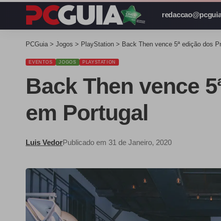
redaccao@pcguia
PCGuia
>
Jogos
>
PlayStation
>
Back Then vence 5ª edição dos Pr
EVENTOS
JOGOS
PLAYSTATION
Back Then vence 5ª
em Portugal
Luis Vedor
Publicado em 31 de Janeiro, 2020