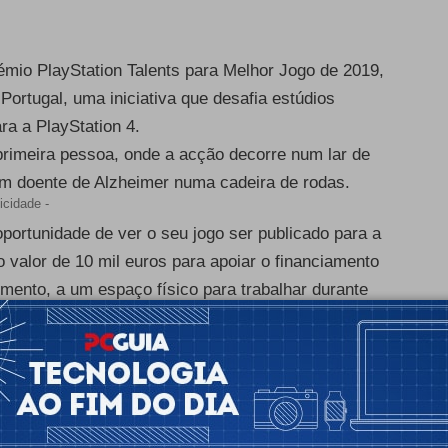
mio PlayStation Talents para Melhor Jogo de 2019,
Portugal, uma iniciativa que desafia estúdios
ra a PlayStation 4.
primeira pessoa, onde a acção decorre num lar de
 um doente de Alzheimer numa cadeira de rodas.
icidade -
oportunidade de ver o seu jogo ser publicado para a
alor de 10 mil euros para apoiar o financiamento
imento, a um espaço físico para trabalhar durante
romocional nos canais próprios da PlayStation no
m também conhecidos os vencedores das categorias
ntroller King), Melhor Arte (Protolith com
 Chronos), Melhor Narrativa (AstralShift com Little