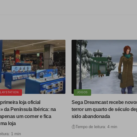
LAYSTATION
JOGOS
primeira loja oficial
Sega Dreamcast recebe novos 
» da Península Ibérica: na
terror um quarto de século dep
apenas um corner e fica
sido abandonada
ma loja
Tempo de leitura: 4 min
itura: 1 min