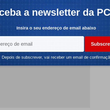
(Biga Forti com Prism Seekers) e Melhor
ceba a newsletter da P
ti com Prism Seekers).
o PlayStation Talents Especial Games for Good,
P Studios pelas mãos de Bruno Silva, professor no
Insira o seu endereço de email abaixo
icação da Universidade Europeia.
icidade -
Subscre
Depois de subscrever, vai receber um email de confirmaçã