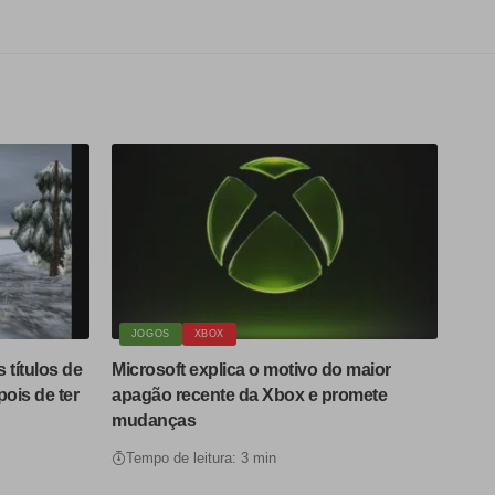
JOGOS
XBOX
títulos de
Microsoft explica o motivo do maior
ois de ter
apagão recente da Xbox e promete
mudanças
Tempo de leitura: 3 min