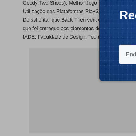
Goody Two Shoes), Melhor Jogo para a Imprensa 
Re
Utilização das Plataformas PlayStation (Biga For
De salientar que Back Then venceu ainda o Prémi
que foi entregue aos elementos do Outriders & R
IADE, Faculdade de Design, Tecnologias e Comun
- Publ