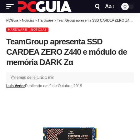
Aa
PCGuia
>
Notícias
>
Hardware
>
TeamGroup apresenta SSD CARDEA ZERO Z440 e módulo de memória DARK Zα
HARDWARE
NOTÍCIAS
TeamGroup apresenta SSD
CARDEA ZERO Z440 e módulo de
memória DARK Zα
Tempo de leitura: 1 min
Luis Vedor
Publicado em 9 de Outubro, 2019