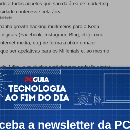
do a todos aqueles que são da área de marketing
sidade e interesse pela área.
icidade -
panha growth hacking multimeios para a Keep
 digitais (Facebook, Instagram, Blog, etc) como
Internet media, etc) de forma a obter o maior
que ser apelativas para os Millenials e, ao mesmo
6 de Julho, e as duplas participantes poderão contar
uma oportunidade de desenvolver e aprender
ue a FLAG apresenta neste mesmo âmbito: Digital
itching Ideas”.
as próprias ideias sendo que, irá ser entregue um
Warranty) e um voucher no valor de 1500 euros de
participantes irão de igual forma, receber um
ceba a newsletter da P
uros.