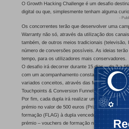
O Growth Hacking Challenge é um desafio destina
digital ou que, simplesmente tenham alguma curio
- Publ
Os concorrentes terão que desenvolver uma cam
Warranty não só, através da utilização dos canais
também, de outros meios tradicionais (televisão, 
número de conversões possíveis. As ideias terão 
tempo, para os utilizadores mais conservadores.
O desafio irá decorrer durante 15 dias – de 2 a 1
com um acompanhamento constante e ainda com 
variados conceitos, através das Masterclasses q
Touchpoints & Conversion Funnels, Masterclass “P
Por fim, cada dupla irá realizar um “pitch” das su
prémio no valor de 500 euros (Prize Money Keep 
formação (FLAG) à dupla vencedora. Os restantes 
Re
prémio – vouchers de formação no valor de 100 e