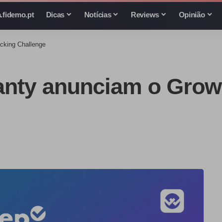
.fidemo.pt
Dicas
Notícias
Reviews
Opinião
cking Challenge
nty anunciam o Grow