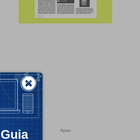
CGuia
Apoio