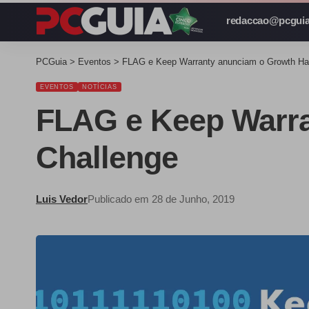
redaccao@pcguia
PCGuia
>
Eventos
>
FLAG e Keep Warranty anunciam o Growth Ha
EVENTOS
NOTÍCIAS
FLAG e Keep Warra
Challenge
Luis Vedor
Publicado em 28 de Junho, 2019