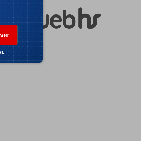
ver
o.