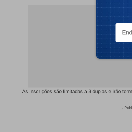
- Publ
As
inscrições
são limitadas a 8 duplas e irão term
- Publ