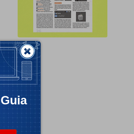
CGuia