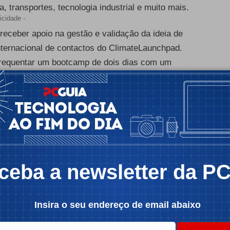
a, transportes, tecnologia industrial e muito mais.
icidade -
eceber apoio na gestão e validação da ideia de
nternacional de contactos do ClimateLaunchpad.
e frequentar um bootcamp de dois dias com um
presentação do negócio a um painel de especialistas
s, já o segundo e terceiro lugares vão ter um
s candidaturas para ideias portuguesas estão
icidade -
ceba a newsletter da P
Insira o seu endereço de email abaixo