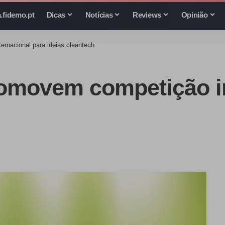
.fidemo.pt
Dicas
Notícias
Reviews
Opinião
nacional para ideias cleantech
movem competição in