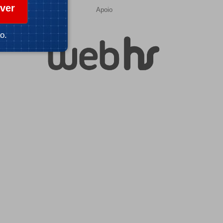
ver
Apoio
o.