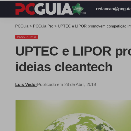
redaccao@pcguia
PCGuia
>
PCGuia Pro
>
UPTEC e LIPOR promovem competição inter
PCGUIA PRO
UPTEC e LIPOR pro
ideias cleantech
Luis Vedor
Publicado em 29 de Abril, 2019