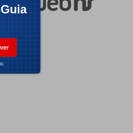
CGuia
ver
o.