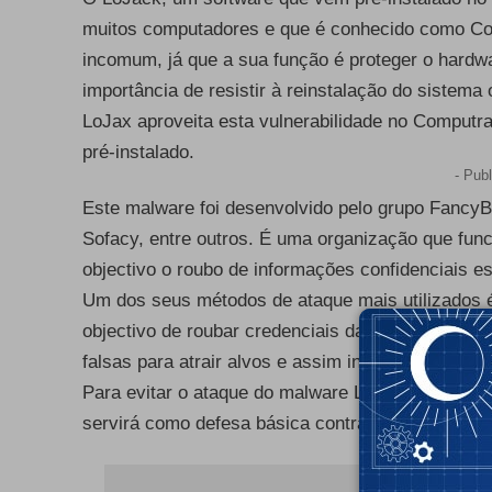
muitos computadores e que é conhecido como Com
incomum, já que a sua função é proteger o hardwa
importância de resistir à reinstalação do sistema 
LoJax aproveita esta vulnerabilidade no Comput
pré-instalado.
- Publ
Este malware foi desenvolvido pelo grupo Fanc
Sofacy, entre outros. É uma organização que fun
objectivo o roubo de informações confidenciais es
Um dos seus métodos de ataque mais utilizados é
objectivo de roubar credenciais das contas de em
falsas para atrair alvos e assim inserir as suas c
Para evitar o ataque do malware LoJax é necessá
servirá como defesa básica contra ataques direc
- Publ