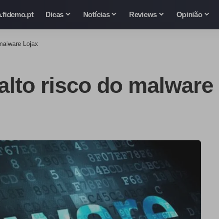
.fidemo.pt
Dicas
Notícias
Reviews
Opinião
 malware Lojax
alto risco do malware