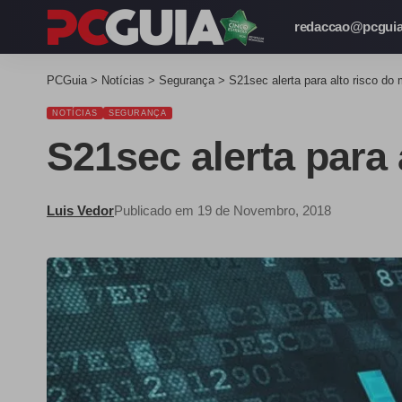
redaccao@pcguia
PCGuia
>
Notícias
>
Segurança
>
S21sec alerta para alto risco do
NOTÍCIAS
SEGURANÇA
S21sec alerta para 
Luis Vedor
Publicado em 19 de Novembro, 2018