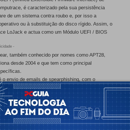
putrace, é caracterizado pela sua persistência
re de um sistema contra roubo e, por isso a
operativo ou à substituição do disco rígido. Assim, o
race LoJack e actua como um Módulo UEFI / BIOS
icidade -
yBear, também conhecido por nomes como APT28,
ciona desde 2004 e que tem como principal
pecíficas.
 o envio de emails de spearphishing, com o
ail. Recorrem ainda à criação de páginas de login
redenciais nos websites ilegítimos.
rio activar o mecanismo de iniciação segura, que
cionados ao firmware UEFI.
icidade -