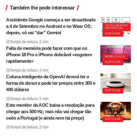
Também lhe pode interessar
Assistente Google começa a ser desactivado
a 4 de Setembro no Android e no Wear OS;
INTELIGÊNCIA
ARTIFICIAL
depois, só vai “dar” Gemini
NOTÍCIAS
Tempo de leitura: 2 min
Falta de memória pode fazer com que os
iPhone 18 Pro e iPhone dobrável «esgotem
MOBILIDADE
rapidamente»
NOTÍCIAS
Tempo de leitura: 2 min
Coluna inteligente da OpenAI deverá ter a
forma de donut e pode ter preços entre 300 e
400 dólares
NOTÍCIAS
Tempo de leitura: 2 min
Este monitor da AOC baixa a resolução para
chegar aos 500 Hz; mas não vai chegar tão
cedo a Portugal (e ainda nem há preço)
NOTÍCIAS
Tempo de leitura: 2 min