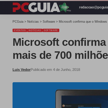
redaccao@pcguia
PCGuia
>
Notícias
>
Software
>
Microsoft confirma que o Windows 
EVENTOS
NOTÍCIAS
SOFTWARE
Microsoft confirma
mais de 700 milhõe
Luis Vedor
Publicado em 4 de Junho, 2018