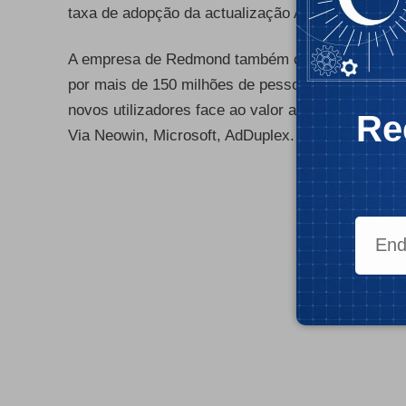
taxa de adopção da actualização April 2018 Upda
- Publ
A empresa de Redmond também confirmou que a as
por mais de 150 milhões de pessoas em 13 paíse
novos utilizadores face ao valor apresentado em
Re
Via
Neowin, Microsoft, AdDuplex.
- Publ