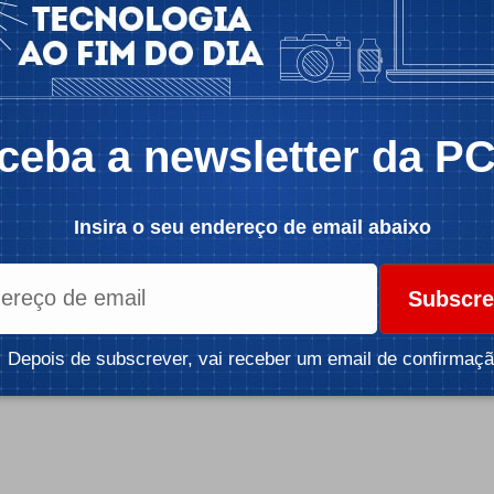
te (versão 1803) situa-se nos 50%.
icidade -
sistente controlada por voz Cortana é utilizada
s, o que representa um aumento de 2 milhões de
 Outubro de 2017.
ceba a newsletter da P
Insira o seu endereço de email abaixo
icidade -
Subscre
Depois de subscrever, vai receber um email de confirmaçã