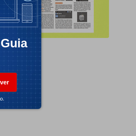
CGuia
ver
o.