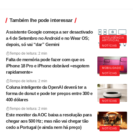
Também lhe pode interessar
Assistente Google começa a ser desactivado
a 4 de Setembro no Android e no Wear OS;
INTELIGÊNCIA
ARTIFICIAL
depois, só vai “dar” Gemini
NOTÍCIAS
Tempo de leitura: 2 min
Falta de memória pode fazer com que os
iPhone 18 Pro e iPhone dobrável «esgotem
MOBILIDADE
rapidamente»
NOTÍCIAS
Tempo de leitura: 2 min
Coluna inteligente da OpenAI deverá ter a
forma de donut e pode ter preços entre 300 e
400 dólares
NOTÍCIAS
Tempo de leitura: 2 min
Este monitor da AOC baixa a resolução para
chegar aos 500 Hz; mas não vai chegar tão
cedo a Portugal (e ainda nem há preço)
NOTÍCIAS