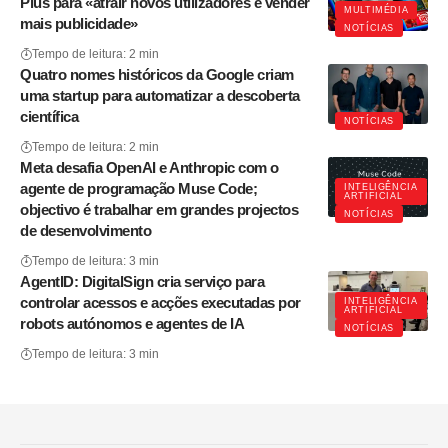
Plus para «atrair novos utilizadores e vender
MULTIMÉDIA
mais publicidade»
NOTÍCIAS
Tempo de leitura: 2 min
Quatro nomes históricos da Google criam
uma startup para automatizar a descoberta
científica
NOTÍCIAS
Tempo de leitura: 2 min
Meta desafia OpenAI e Anthropic com o
agente de programação Muse Code;
INTELIGÊNCIA
ARTIFICIAL
objectivo é trabalhar em grandes projectos
NOTÍCIAS
de desenvolvimento
Tempo de leitura: 3 min
AgentID: DigitalSign cria serviço para
controlar acessos e acções executadas por
INTELIGÊNCIA
ARTIFICIAL
robots autónomos e agentes de IA
NOTÍCIAS
Tempo de leitura: 3 min