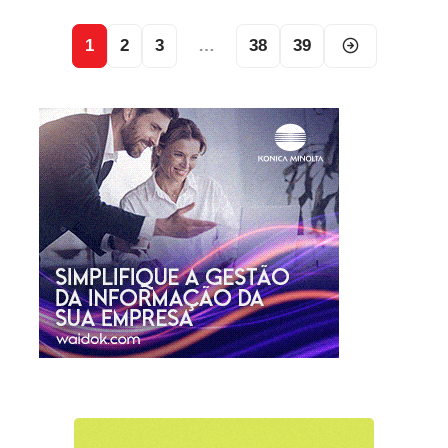
1
2
3
…
38
39