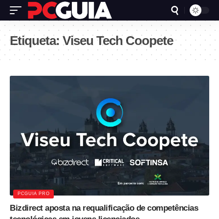
Etiqueta:
Viseu Tech Coopete
PCGUIA PRO
Bizdirect aposta na requalificação de competências