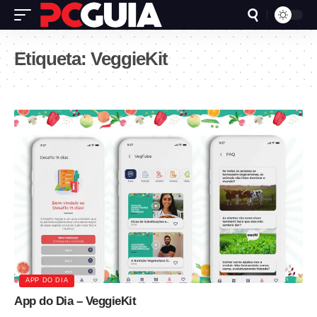
Etiqueta:
VeggieKit
APP DO DIA
App do Dia – VeggieKit