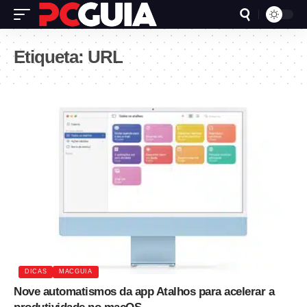
Etiqueta:
URL
DICAS
MACGUIA
Nove automatismos da app Atalhos para acelerar a