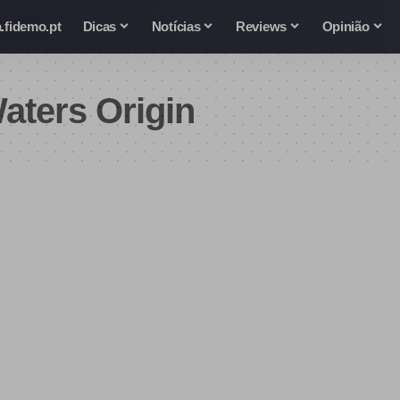
.fidemo.pt
Dicas
Notícias
Reviews
Opinião
aters Origin