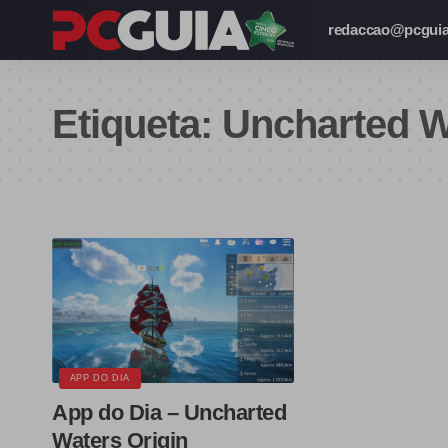
redaccao@pcguia
Etiqueta:
Uncharted W
APP DO DIA
App do Dia – Uncharted
Waters Origin