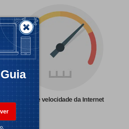
CGuia
Teste de velocidade da Internet
ver
o.