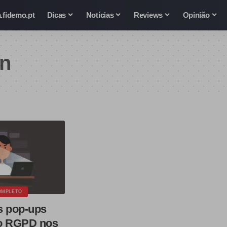
.fidemo.pt
Dicas
Notícias
Reviews
Opinião
in
OMPLETO
s pop-ups
 do RGPD nos