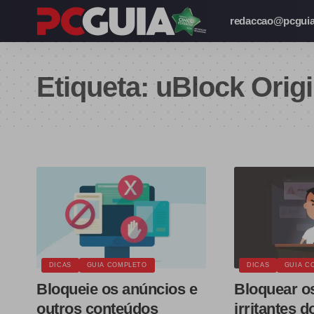
redaccao@pcguia
Etiqueta:
uBlock Orig
DICAS
GUIA COMPLETO
DICAS
GUIA C
Bloqueie os anúncios e
Bloquear o
outros conteúdos
irritantes