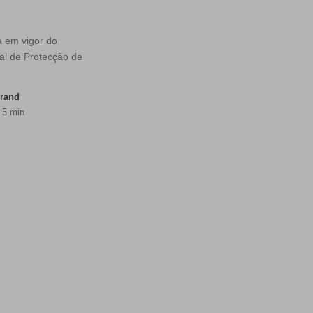
a em vigor do
l de Protecção de
urand
 5 min