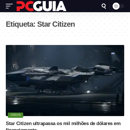
Etiqueta:
Star Citizen
JOGOS
Star Citizen ultrapassa os mil milhões de dólares em