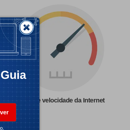
CGuia
Teste de velocidade da Internet
ver
o.