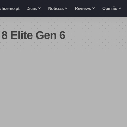
.fidemo.pt
Dicas
Notícias
Reviews
Opinião
8 Elite Gen 6