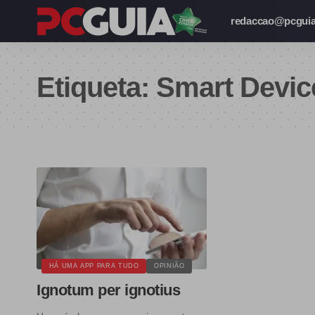
redaccao@pcguia
Etiqueta:
Smart Devic
HÁ UMA APP PARA TUDO
OPINIÃO
Ignotum per ignotius