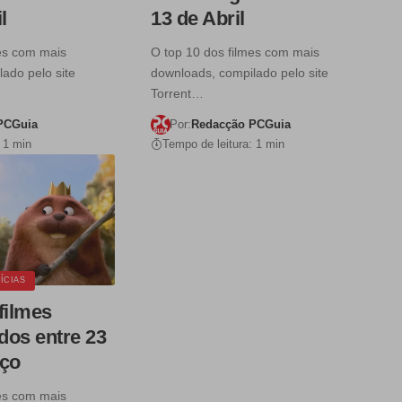
l
13 de Abril
mes com mais
O top 10 dos filmes com mais
ado pelo site
downloads, compilado pelo site
Torrent…
PCGuia
Por:
Redacção PCGuia
 1 min
Tempo de leitura: 1 min
ÍCIAS
filmes
dos entre 23
rço
mes com mais