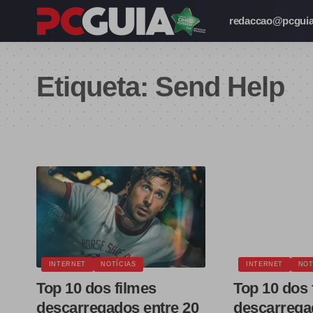
redaccao@pcguia
Etiqueta:
Send Help
INTERNET
NOTÍCIAS
INTERNET
NOT
Top 10 dos filmes
Top 10 dos 
descarregados entre 20
descarrega