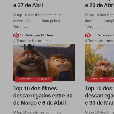
e 27 de Abri
e 20 de Abri
O top 10 dos filmes com mais
O top 10 dos fil
downloads, compilado pelo site
downloads, compil
Torrent…
Torrent…
Por:
Redacção PCGuia
Por:
Redacção 
Tempo de leitura: 1 min
Tempo de leitura:
INTERNET
NOTÍCIAS
INTERNET
NOT
Top 10 dos filmes
Top 10 dos 
descarregados entre 30
descarrega
de Março e 6 de Abril
e 30 de Ma
O top 10 dos filmes com mais
O top 10 dos fil