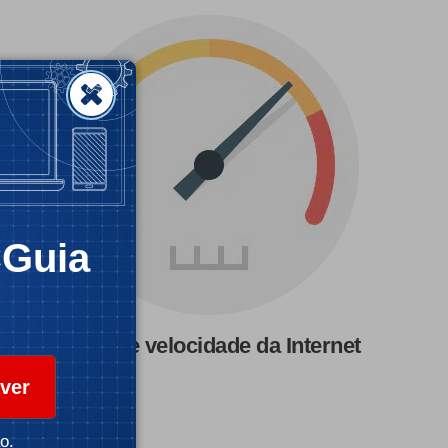
CGuia
Teste de velocidade da Internet
ver
o.