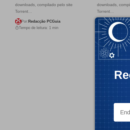
downloads, compilado pelo site
downloads, compil
Torrent…
Torrent…
Por:
Redacção PCGuia
Por:
Redacção 
Tempo de leitura: 1 min
Tempo de leitura:
Re