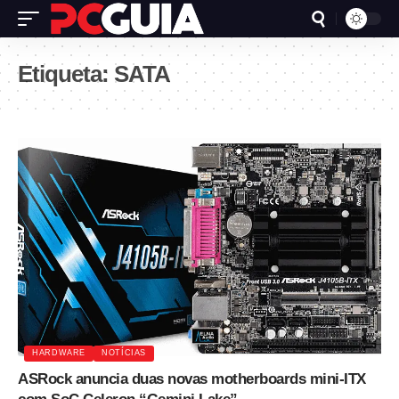
Etiqueta:
SATA
HARDWARE
NOTÍCIAS
ASRock anuncia duas novas motherboards mini-ITX