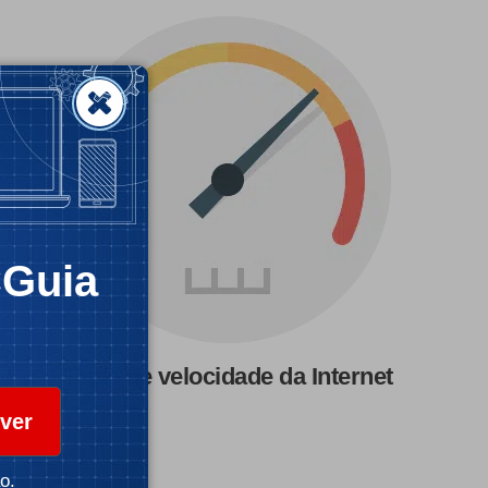
CGuia
Teste de velocidade da Internet
ver
o.