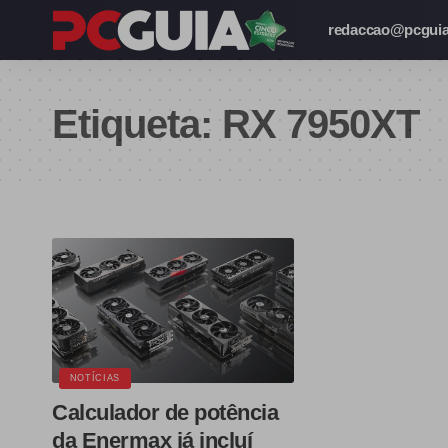
redaccao@pcguia
Etiqueta:
RX 7950XT
NOTÍCIAS
Calculador de potência
da Enermax já incluí