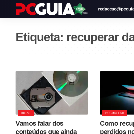
redaccao@pcguia
Etiqueta:
recuperar d
DICAS
PCGUIA LAB
Vamos falar dos
Como recu
conteúdos que ainda
perdidos n