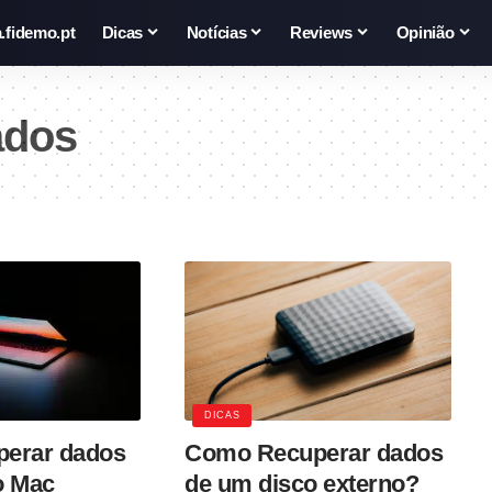
.fidemo.pt
Dicas
Notícias
Reviews
Opinião
ados
DICAS
perar dados
Como Recuperar dados
o Mac
de um disco externo?