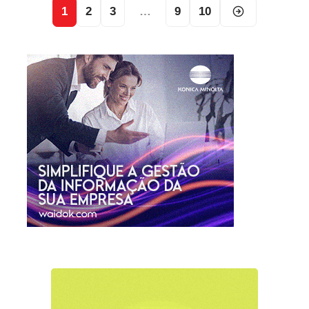
1
2
3
…
9
10