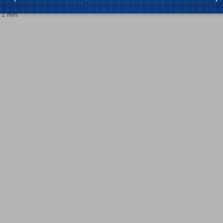
PCGuia
 1 min