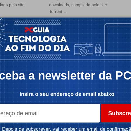
ado pelo site
downloads, compilado pelo site
Torrent…
PCGuia
Por:
Redacção PCGuia
 1 min
Tempo de leitura: 1 min
ceba a newsletter da P
ÍCIAS
filmes
os entre 6 e
Insira o seu endereço de email abaixo
mes com mais
Subscre
ado pelo site
Depois de subscrever, vai receber um email de confirmaçã