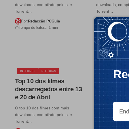
downloads, compilado pelo site
downloads, compil
Torrent…
Torrent…
Por:
Redacção PCGuia
Por:
Redacção 
Tempo de leitura: 1 min
Tempo de leitura:
Re
INTERNET
NOTÍCIAS
INTERNET
NOT
Top 10 dos filmes
Top 10 dos 
descarregados entre 13
descarregad
e 20 de Abril
13 de Abril
O top 10 dos filmes com mais
O top 10 dos fil
downloads, compilado pelo site
downloads, compil
Torrent…
Torrent…