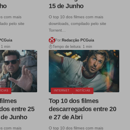
nho
15 de Junho
mes com mais
O top 10 dos filmes com mais
ado pelo site
downloads, compilado pelo site
Torrent…
PCGuia
Por:
Redacção PCGuia
 1 min
Tempo de leitura: 1 min
ÍCIAS
INTERNET
NOTÍCIAS
filmes
Top 10 dos filmes
dos entre 25
descarregados entre 20
1 de Junho
e 27 de Abri
mes com mais
O top 10 dos filmes com mais