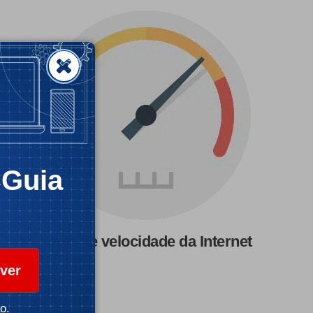
CGuia
Teste de velocidade da Internet
ver
o.