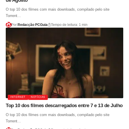
de Agosto
O top 10 dos filmes com mais downloads, compilado pelo site
Torrent…
Por:
Redacção PCGuia
Tempo de leitura: 1 min
INTERNET
NOTÍCIAS
Top 10 dos filmes descarregados entre 7 e 13 de Julho
O top 10 dos filmes com mais downloads, compilado pelo site
Torrent…