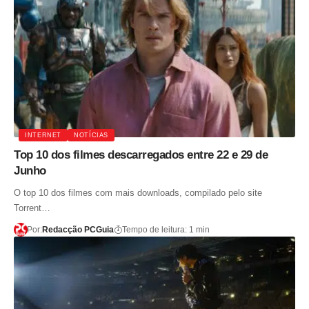
INTERNET
NOTÍCIAS
Top 10 dos filmes descarregados entre 22 e 29 de
Junho
O top 10 dos filmes com mais downloads, compilado pelo site
Torrent…
Por:
Redacção PCGuia
Tempo de leitura: 1 min