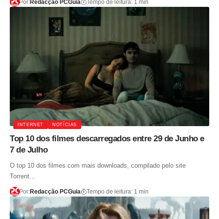
Por:
Redacção PCGuia
Tempo de leitura: 1 min
INTERNET
NOTÍCIAS
Top 10 dos filmes descarregados entre 29 de Junho e
7 de Julho
O top 10 dos filmes com mais downloads, compilado pelo site
Torrent…
Por:
Redacção PCGuia
Tempo de leitura: 1 min