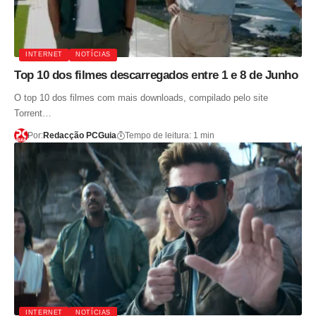
INTERNET
NOTÍCIAS
Top 10 dos filmes descarregados entre 1 e 8 de Junho
O top 10 dos filmes com mais downloads, compilado pelo site
Torrent…
Por:
Redacção PCGuia
Tempo de leitura: 1 min
INTERNET
NOTÍCIAS