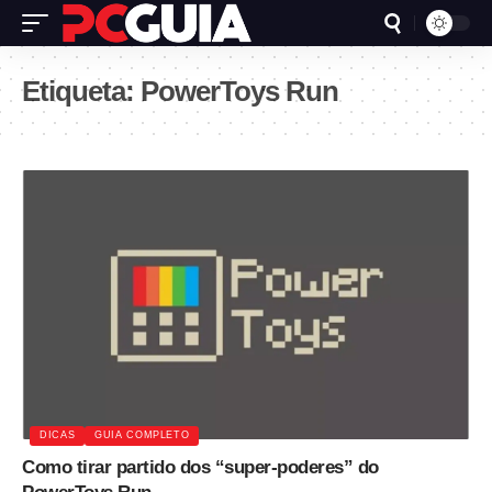
Etiqueta:
PowerToys Run
DICAS
GUIA COMPLETO
Como tirar partido dos “super-poderes” do