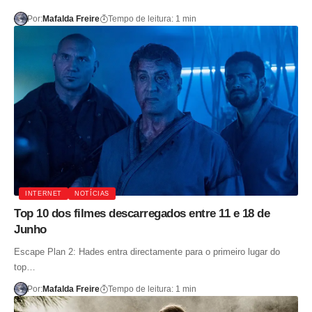
Por:
Mafalda Freire
Tempo de leitura: 1 min
INTERNET
NOTÍCIAS
Top 10 dos filmes descarregados entre 11 e 18 de
Junho
Escape Plan 2: Hades entra directamente para o primeiro lugar do
top…
Por:
Mafalda Freire
Tempo de leitura: 1 min