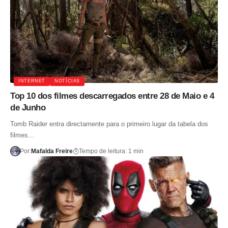
INTERNET
NOTÍCIAS
Top 10 dos filmes descarregados entre 28 de Maio e 4
de Junho
Tomb Raider entra directamente para o primeiro lugar da tabela dos
filmes…
Por:
Mafalda Freire
Tempo de leitura: 1 min