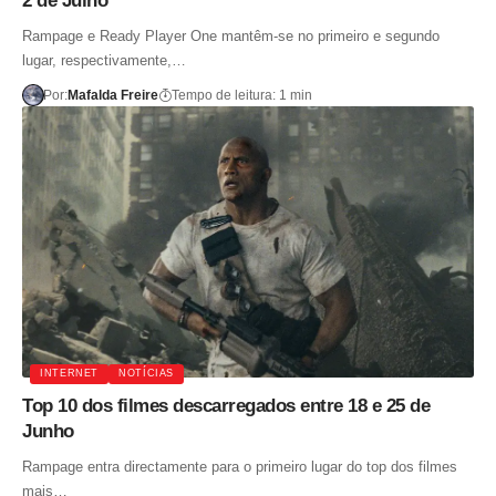
2 de Julho
Rampage e Ready Player One mantêm-se no primeiro e segundo
lugar, respectivamente,…
Por:
Mafalda Freire
Tempo de leitura: 1 min
INTERNET
NOTÍCIAS
Top 10 dos filmes descarregados entre 18 e 25 de
Junho
Rampage entra directamente para o primeiro lugar do top dos filmes
mais…