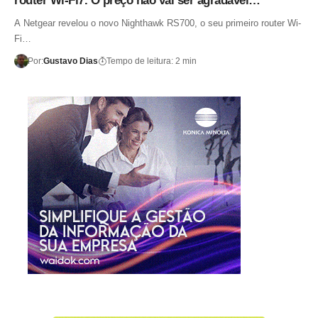
router Wi-Fi7. O preço não vai ser agradável…
A Netgear revelou o novo Nighthawk RS700, o seu primeiro router Wi-
Fi…
Por:
Gustavo Dias
Tempo de leitura: 2 min