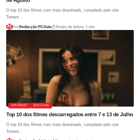
de Agosto
O top 10 dos filmes com mais downloads, compilado pelo site
Torrent…
Por:
Redacção PCGuia
Tempo de leitura: 1 min
INTERNET
NOTÍCIAS
Top 10 dos filmes descarregados entre 7 e 13 de Julho
O top 10 dos filmes com mais downloads, compilado pelo site
Torrent…