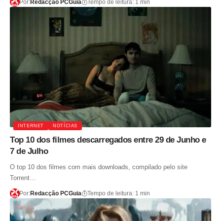
Por:
Redacção PCGuia
Tempo de leitura: 1 min
INTERNET
NOTÍCIAS
Top 10 dos filmes descarregados entre 29 de Junho e
7 de Julho
O top 10 dos filmes com mais downloads, compilado pelo site
Torrent…
Por:
Redacção PCGuia
Tempo de leitura: 1 min