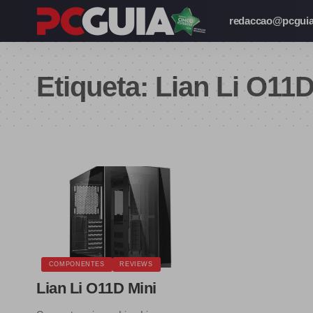
redaccao@pcguia
Etiqueta:
Lian Li O11D
COMPONENTES
REVIEWS
Lian Li O11D Mini