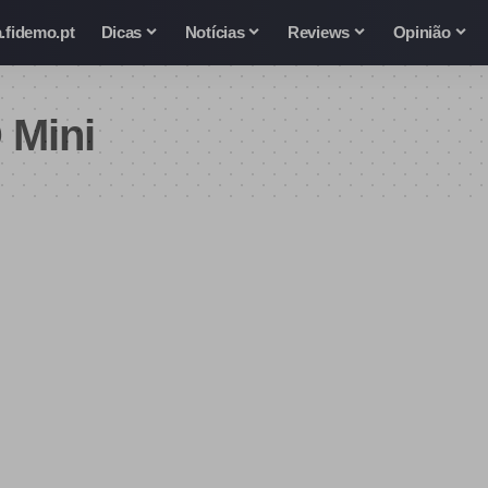
.fidemo.pt
Dicas
Notícias
Reviews
Opinião
 Mini