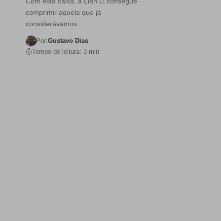
Com esta caixa, a Lian Li consegue
comprimir aquela que já
considerávamos…
Por:
Gustavo Dias
Tempo de leitura: 3 min