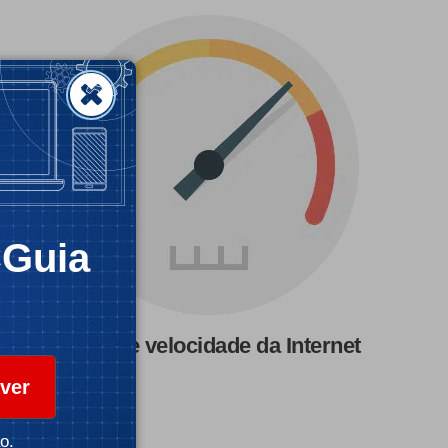
CGuia
Teste de velocidade da Internet
ver
o.