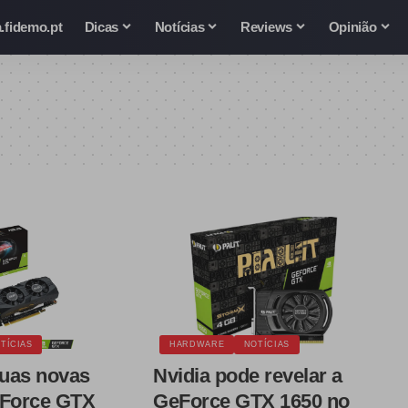
.fidemo.pt
Dicas
Notícias
Reviews
Opinião
TÍCIAS
HARDWARE
NOTÍCIAS
uas novas
Nvidia pode revelar a
eForce GTX
GeForce GTX 1650 no