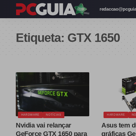
redaccao@pcguia
Etiqueta:
GTX 1650
HARDWARE
NOTÍCIAS
HARDWARE
NO
Nvidia vai relançar
Asus tem d
GeForce GTX 1650 para
gráficas G