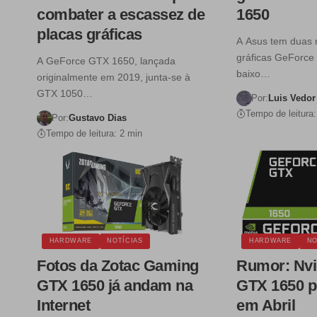
combater a escassez de
1650
placas gráficas
A Asus tem duas 
gráficas GeForce
A GeForce GTX 1650, lançada
baixo…
originalmente em 2019, junta-se à
GTX 1050…
Por:
Luis Vedor
Tempo de leitura:
Por:
Gustavo Dias
Tempo de leitura: 2 min
HARDWARE
NOTÍCIAS
HARDWARE
NO
Fotos da Zotac Gaming
Rumor: Nvi
GTX 1650 já andam na
GTX 1650 p
Internet
em Abril