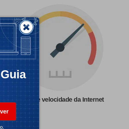
CGuia
Teste de velocidade da Internet
ver
o.