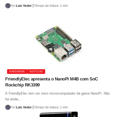
Por:
Luis Vedor
Tempo de leitura: 1 min
HARDWARE
NOTÍCIAS
FriendlyElec apresenta o NanoPi M4B com SoC
Rockchip RK3399
A FriendlyElec tem um novo microcomputador da gama NanoPi. Não
há ainda,…
Por:
Luis Vedor
Tempo de leitura: 1 min