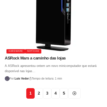
HARDWARE
NOTÍCIAS
ASRock Mars a caminho das lojas
A ASRock apresentou ontem um novo minicomputador que estará
disponível nas lojas…
Por:
Luis Vedor
Tempo de leitura: 1 min
1
2
3
4
5