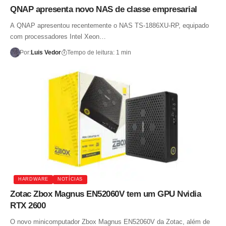
QNAP apresenta novo NAS de classe empresarial
A QNAP apresentou recentemente o NAS TS-1886XU-RP, equipado
com processadores Intel Xeon…
Por:
Luis Vedor
Tempo de leitura: 1 min
HARDWARE
NOTÍCIAS
Zotac Zbox Magnus EN52060V tem um GPU Nvidia
RTX 2600
O novo minicomputador Zbox Magnus EN52060V da Zotac, além de