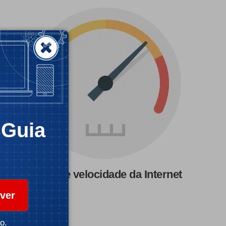
CGuia
Teste de velocidade da Internet
ver
o.