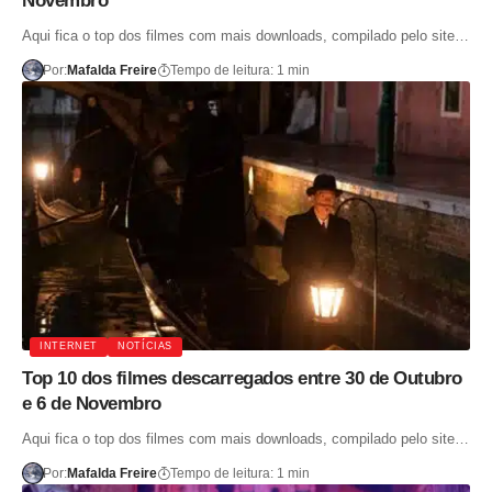
Novembro
Aqui fica o top dos filmes com mais downloads, compilado pelo site…
Por:
Mafalda Freire
Tempo de leitura: 1 min
INTERNET
NOTÍCIAS
Top 10 dos filmes descarregados entre 30 de Outubro
e 6 de Novembro
Aqui fica o top dos filmes com mais downloads, compilado pelo site…
Por:
Mafalda Freire
Tempo de leitura: 1 min