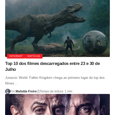
INTERNET
NOTÍCIAS
Top 10 dos filmes descarregados entre 23 e 30 de
Julho
Jurassic World: Fallen Kingdom chega ao primeiro lugar do top dos
filmes…
Por:
Mafalda Freire
Tempo de leitura: 1 min