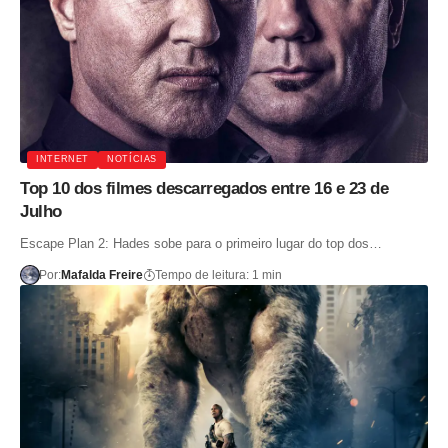
INTERNET
NOTÍCIAS
Top 10 dos filmes descarregados entre 16 e 23 de
Julho
Escape Plan 2: Hades sobe para o primeiro lugar do top dos…
Por:
Mafalda Freire
Tempo de leitura: 1 min