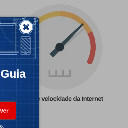
CGuia
Teste de velocidade da Internet
ver
o.