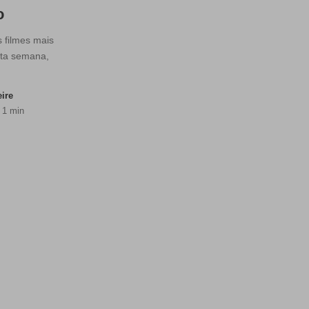
o
s filmes mais
sta semana,
eire
 1 min