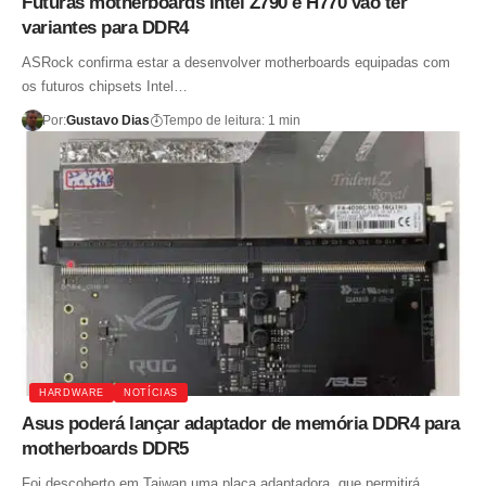
Futuras motherboards Intel Z790 e H770 vão ter
variantes para DDR4
ASRock confirma estar a desenvolver motherboards equipadas com
os futuros chipsets Intel…
Por:
Gustavo Dias
Tempo de leitura: 1 min
HARDWARE
NOTÍCIAS
Asus poderá lançar adaptador de memória DDR4 para
motherboards DDR5
Foi descoberto em Taiwan uma placa adaptadora, que permitirá