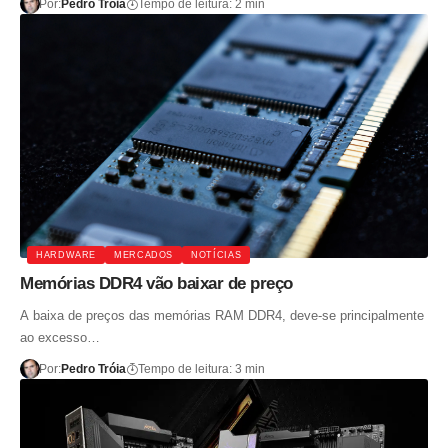
Por:
Pedro Tróia
Tempo de leitura: 2 min
HARDWARE
MERCADOS
NOTÍCIAS
Memórias DDR4 vão baixar de preço
A baixa de preços das memórias RAM DDR4, deve-se principalmente
ao excesso…
Por:
Pedro Tróia
Tempo de leitura: 3 min