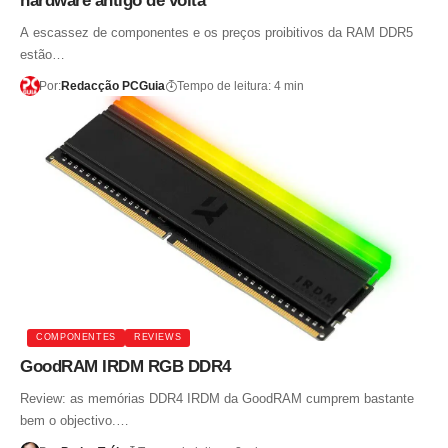
hardware antigo de volta
A escassez de componentes e os preços proibitivos da RAM DDR5
estão…
Por:
Redacção PCGuia
Tempo de leitura: 4 min
COMPONENTES
REVIEWS
GoodRAM IRDM RGB DDR4
Review: as memórias DDR4 IRDM da GoodRAM cumprem bastante
bem o objectivo.…