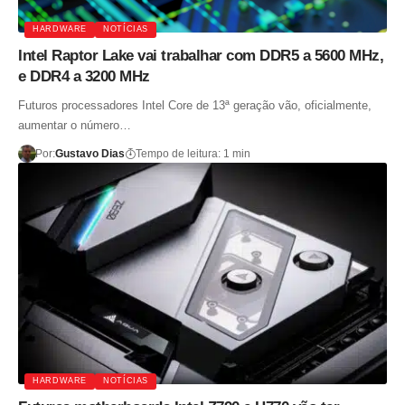
HARDWARE
NOTÍCIAS
Intel Raptor Lake vai trabalhar com DDR5 a 5600 MHz,
e DDR4 a 3200 MHz
Futuros processadores Intel Core de 13ª geração vão, oficialmente,
aumentar o número…
Por:
Gustavo Dias
Tempo de leitura: 1 min
HARDWARE
NOTÍCIAS