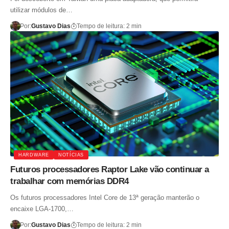
utilizar módulos de…
Por:
Gustavo Dias
Tempo de leitura: 2 min
HARDWARE
NOTÍCIAS
Futuros processadores Raptor Lake vão continuar a
trabalhar com memórias DDR4
Os futuros processadores Intel Core de 13ª geração manterão o
encaixe LGA-1700,…
Por:
Gustavo Dias
Tempo de leitura: 2 min