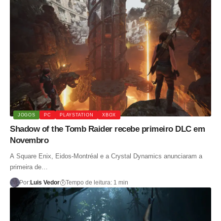
JOGOS
PC
PLAYSTATION
XBOX
Shadow of the Tomb Raider recebe primeiro DLC em
Novembro
A Square Enix, Eidos-Montréal e a Crystal Dynamics anunciaram a
primeira de…
Por:
Luis Vedor
Tempo de leitura: 1 min