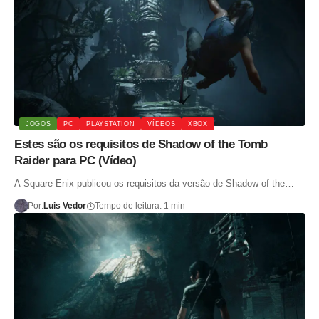
JOGOS
PC
PLAYSTATION
VÍDEOS
XBOX
Estes são os requisitos de Shadow of the Tomb
Raider para PC (Vídeo)
A Square Enix publicou os requisitos da versão de Shadow of the…
Por:
Luis Vedor
Tempo de leitura: 1 min