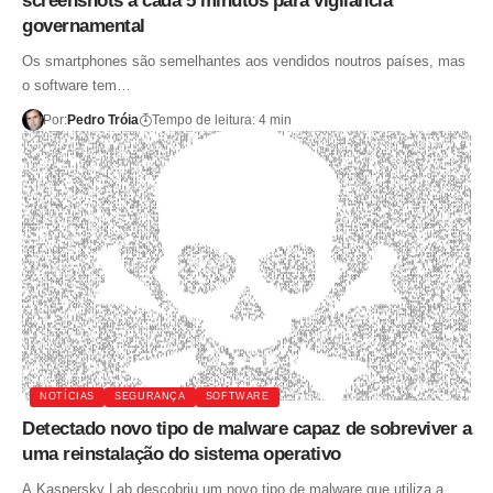
screenshots a cada 5 minutos para vigilância
governamental
Os smartphones são semelhantes aos vendidos noutros países, mas
o software tem…
Por:
Pedro Tróia
Tempo de leitura: 4 min
NOTÍCIAS
SEGURANÇA
SOFTWARE
Detectado novo tipo de malware capaz de sobreviver a
uma reinstalação do sistema operativo
A Kaspersky Lab descobriu um novo tipo de malware que utiliza a…