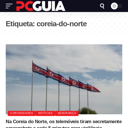
Etiqueta:
coreia-do-norte
CURIOSIDADES
NOTÍCIAS
SEGURANÇA
Na Coreia do Norte, os telemóveis tiram secretamente