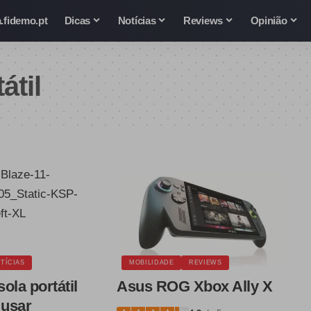
.fidemo.pt
Dicas
Notícias
Reviews
Opinião
átil
TÍCIAS
MOBILIDADE
REVIEWS
ola portátil
Asus ROG Xbox Ally X
 usar