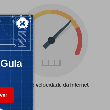
CGuia
Teste de velocidade da Internet
ver
o.