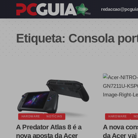
redaccao@pcguia
Etiqueta:
Consola port
HARDWARE
NOTÍCIAS
HARDWARE
NO
A Predator Atlas 8 é a
A nova cons
nova aposta da Acer
da Acer vai