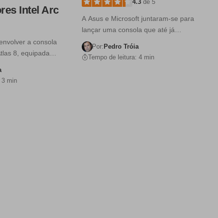
4.3
de 5
es Intel Arc
A Asus e Microsoft juntaram-se para
lançar uma consola que até já…
envolver a consola
Por:
Pedro Tróia
 Atlas 8, equipada…
Tempo de leitura: 4 min
a
 3 min