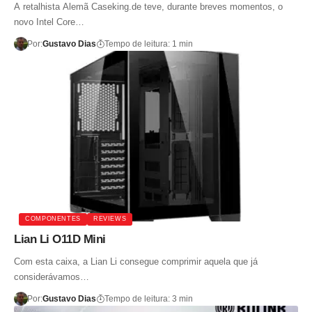
A retalhista Alemã Caseking.de teve, durante breves momentos, o
novo Intel Core…
Por:
Gustavo Dias
Tempo de leitura: 1 min
COMPONENTES
REVIEWS
Lian Li O11D Mini
Com esta caixa, a Lian Li consegue comprimir aquela que já
considerávamos…
Por:
Gustavo Dias
Tempo de leitura: 3 min