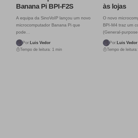
Banana Pi BPI-F2S
às lojas
A equipa da SinoVoIP lançou um novo
O novo microcom
microcomputador Banana Pi que
BPI-M4 traz um c
pode…
(General-purpose
Por:
Luis Vedor
Por:
Luis Vedor
Tempo de leitura: 1 min
Tempo de leitura: