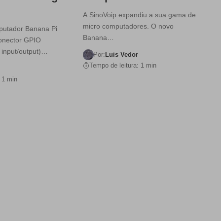
A SinoVoip expandiu a sua gama de
micro computadores. O novo
putador Banana Pi
Banana…
onector GPIO
 input/output)…
Por:
Luis Vedor
Tempo de leitura: 1 min
 1 min