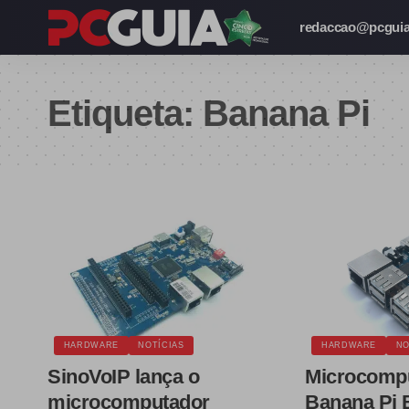
redaccao@pcguia
Etiqueta:
Banana Pi
HARDWARE
NOTÍCIAS
HARDWARE
NO
SinoVoIP lança o
Microcomp
microcomputador
Banana Pi 