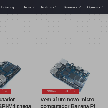
.fidemo.pt
Dicas
Notícias
Reviews
Opinião
TÍCIAS
HARDWARE
NOTÍCIAS
utador
Vem aí um novo micro
BPI-M4 chega
computador Banana Pi