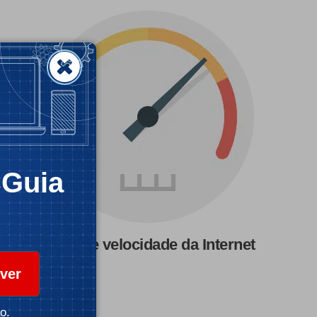
CGuia
Teste de velocidade da Internet
ver
o.