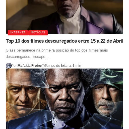
INTERNET
NOTÍCIAS
Top 10 dos filmes descarregados entre 15 a 22 de Abril
Glass permanece na primeira posição do top dos filmes mais
descarregados. Escape…
Por:
Mafalda Freire
Tempo de leitura: 1 min