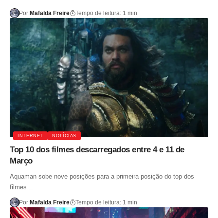
Por:
Mafalda Freire
Tempo de leitura: 1 min
INTERNET
NOTÍCIAS
Top 10 dos filmes descarregados entre 4 e 11 de
Março
Aquaman sobe nove posições para a primeira posição do top dos
filmes…
Por:
Mafalda Freire
Tempo de leitura: 1 min