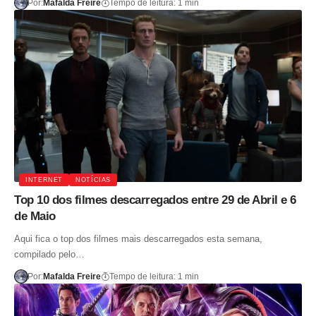
Por:
Mafalda Freire
Tempo de leitura: 1 min
INTERNET
NOTÍCIAS
Top 10 dos filmes descarregados entre 29 de Abril e 6
de Maio
Aqui fica o top dos filmes mais descarregados esta semana,
compilado pelo…
Por:
Mafalda Freire
Tempo de leitura: 1 min