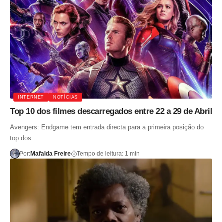
INTERNET
NOTÍCIAS
Top 10 dos filmes descarregados entre 22 a 29 de Abril
Avengers: Endgame tem entrada directa para a primeira posição do
top dos…
Por:
Mafalda Freire
Tempo de leitura: 1 min