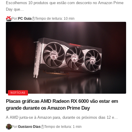
Escolhemos 10 produtos que estão com desconto no Amazon Prime
Day que…
Por:
PC Guia
Tempo de leitura: 10 min
NOTÍCIAS
Placas gráficas AMD Radeon RX 6000 vão estar em
grande durante os Amazon Prime Day
A AMD junta-se à Amazon para, durante os próximos dias 12 e…
Por:
Gustavo Dias
Tempo de leitura: 1 min