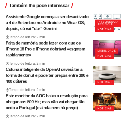
Também lhe pode interessar
Assistente Google começa a ser desactivado
a 4 de Setembro no Android e no Wear OS;
INTELIGÊNCIA
ARTIFICIAL
depois, só vai “dar” Gemini
NOTÍCIAS
Tempo de leitura: 2 min
Falta de memória pode fazer com que os
iPhone 18 Pro e iPhone dobrável «esgotem
MOBILIDADE
rapidamente»
NOTÍCIAS
Tempo de leitura: 2 min
Coluna inteligente da OpenAI deverá ter a
forma de donut e pode ter preços entre 300 e
400 dólares
NOTÍCIAS
Tempo de leitura: 2 min
Este monitor da AOC baixa a resolução para
chegar aos 500 Hz; mas não vai chegar tão
cedo a Portugal (e ainda nem há preço)
NOTÍCIAS
Tempo de leitura: 2 min