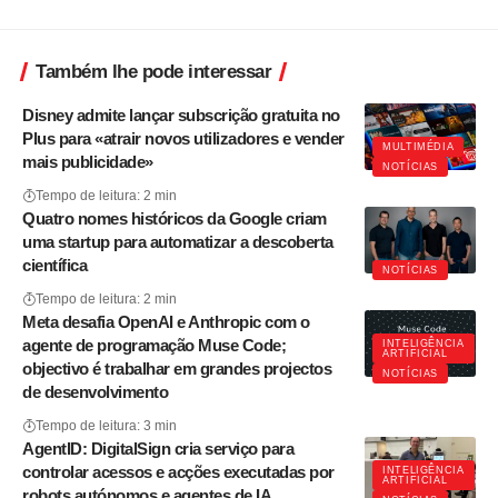
Também lhe pode interessar
Disney admite lançar subscrição gratuita no
Plus para «atrair novos utilizadores e vender
MULTIMÉDIA
mais publicidade»
NOTÍCIAS
Tempo de leitura: 2 min
Quatro nomes históricos da Google criam
uma startup para automatizar a descoberta
científica
NOTÍCIAS
Tempo de leitura: 2 min
Meta desafia OpenAI e Anthropic com o
agente de programação Muse Code;
INTELIGÊNCIA
ARTIFICIAL
objectivo é trabalhar em grandes projectos
NOTÍCIAS
de desenvolvimento
Tempo de leitura: 3 min
AgentID: DigitalSign cria serviço para
controlar acessos e acções executadas por
INTELIGÊNCIA
ARTIFICIAL
robots autónomos e agentes de IA