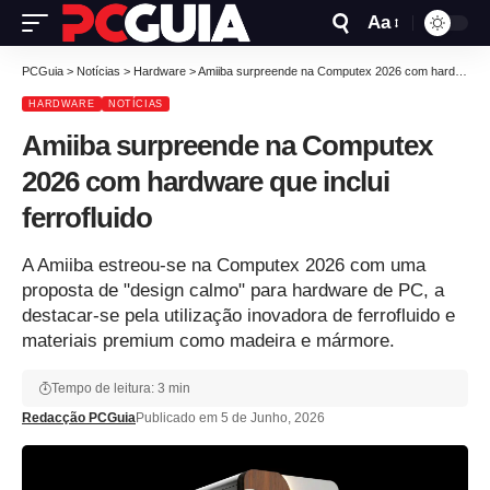
Aa
PCGuia
>
Notícias
>
Hardware
>
Amiiba surpreende na Computex 2026 com hardware que inclui ferrofluido
HARDWARE
NOTÍCIAS
Amiiba surpreende na Computex
2026 com hardware que inclui
ferrofluido
A Amiiba estreou-se na Computex 2026 com uma
proposta de "design calmo" para hardware de PC, a
destacar-se pela utilização inovadora de ferrofluido e
materiais premium como madeira e mármore.
Tempo de leitura: 3 min
Redacção PCGuia
Publicado em 5 de Junho, 2026