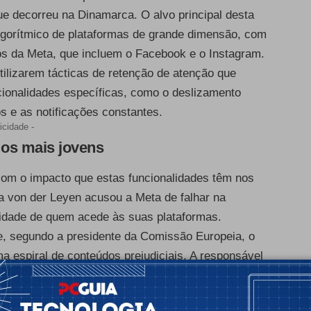
 que decorreu na Dinamarca. O alvo principal desta
algorítmico de plataformas de grande dimensão, com
ços da Meta, que incluem o Facebook e o Instagram.
lizarem tácticas de retenção de atenção que
ionalidades específicas, como o deslizamento
os e as notificações constantes.
icidade -
 os mais jovens
com o impacto que estas funcionalidades têm nos
la von der Leyen acusou a Meta de falhar na
 idade de quem acede às suas plataformas.
ue, segundo a presidente da Comissão Europeia, o
a espiral de conteúdos prejudiciais. A responsável
ritmos começam a mostrar vídeos que promovem
que o utilizador demonstra um ligeiro interesse por