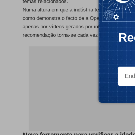
temas relacionados.
Numa altura em que a indústria tecnológica conti
como demonstra o facto de a
OpenAI ir lançar u
apenas por vídeos gerados por inteligência artifici
Re
recomendação torna-se cada vez mais urgente pa
- Publ
Nova ferramenta para verificar a idad