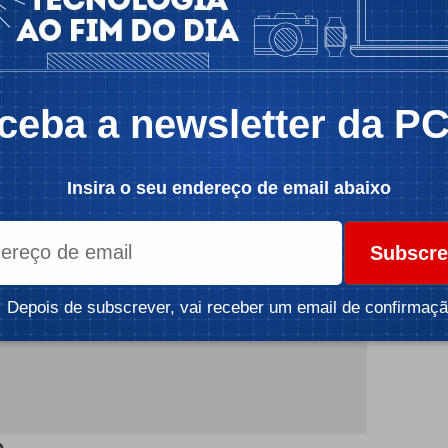
nua a apostar em formatos altamente imersivos,
ma aplicação semelhante ao TikTok, composta
al
, a pressão regulatória sobre os algoritmos de
ceba a newsletter da P
ra os legisladores europeus.
icidade -
Insira o seu endereço de email abaixo
Subscre
Depois de subscrever, vai receber um email de confirmaçã
e