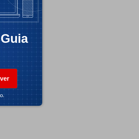
CGuia
ver
o.