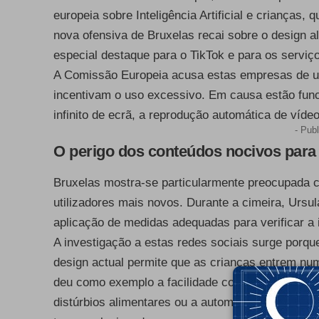
europeia sobre Inteligência Artificial e crianças,
nova ofensiva de Bruxelas recai sobre o design 
especial destaque para o TikTok e para os servi
A Comissão Europeia acusa estas empresas de uti
incentivam o uso excessivo. Em causa estão func
infinito de ecrã, a reprodução automática de víde
- Publ
O perigo dos conteúdos nocivos para
Bruxelas mostra-se particularmente preocupada 
utilizadores mais novos. Durante a cimeira, Ursu
aplicação de medidas adequadas para verificar a
A investigação a estas redes sociais surge porq
design actual permite que as crianças entrem num
deu como exemplo a facilidade com que os algo
distúrbios alimentares ou a automutilação, assim 