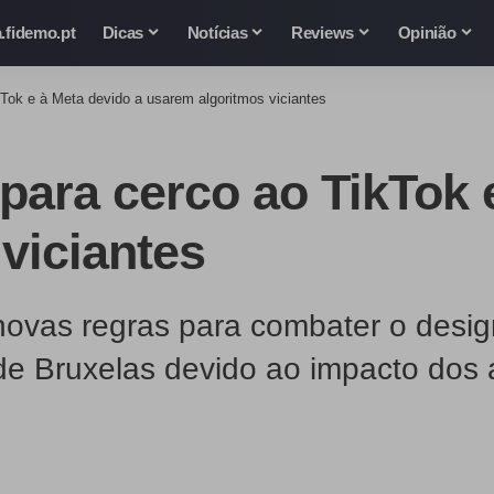
.fidemo.pt
Dicas
Notícias
Reviews
Opinião
kTok e à Meta devido a usarem algoritmos viciantes
para cerco ao TikTok 
viciantes
vas regras para combater o design 
de Bruxelas devido ao impacto dos a