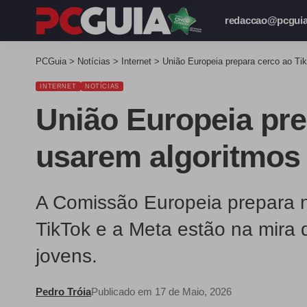
redaccao@pcguia
PCGuia
>
Notícias
>
Internet
>
União Europeia prepara cerco ao Ti
INTERNET
NOTÍCIAS
União Europeia pre
usarem algoritmos 
A Comissão Europeia prepara no
TikTok e a Meta estão na mira 
jovens.
Pedro Tróia
Publicado em 17 de Maio, 2026